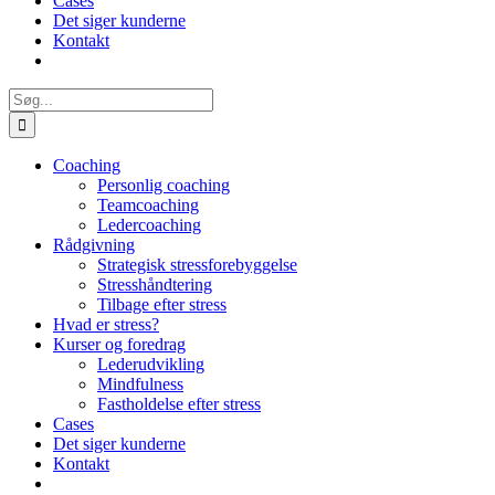
Cases
Det siger kunderne
Kontakt
Søg
efter:
Coaching
Personlig coaching
Teamcoaching
Ledercoaching
Rådgivning
Strategisk stressforebyggelse
Stresshåndtering
Tilbage efter stress
Hvad er stress?
Kurser og foredrag
Lederudvikling
Mindfulness
Fastholdelse efter stress
Cases
Det siger kunderne
Kontakt