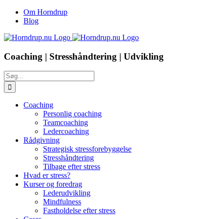
Skip
Facebook
LinkedIn
Om Horndrup
to
Blog
content
Coaching | Stresshåndtering | Udvikling
Søg
efter:
Coaching
Personlig coaching
Teamcoaching
Ledercoaching
Rådgivning
Strategisk stressforebyggelse
Stresshåndtering
Tilbage efter stress
Hvad er stress?
Kurser og foredrag
Lederudvikling
Mindfulness
Fastholdelse efter stress